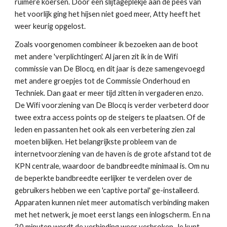
ruimere koersen. Door een slijtageplekje aan de pees van
het voorlijk ging het hijsen niet goed meer, Atty heeft het
weer keurig opgelost.
Zoals voorgenomen combineer ik bezoeken aan de boot
met andere 'verplichtingen'. Al jaren zit ik in de Wifi
commissie van De Blocq, en dit jaar is deze samengevoegd
met andere groepjes tot de Commissie Onderhoud en
Techniek. Dan gaat er meer tijd zitten in vergaderen enzo.
De Wifi voorziening van De Blocq is verder verbeterd door
twee extra access points op de steigers te plaatsen. Of de
leden en passanten het ook als een verbetering zien zal
moeten blijken. Het belangrijkste probleem van de
internetvoorziening van de haven is de grote afstand tot de
KPN centrale, waardoor de bandbreedte minimaal is. Om nu
de beperkte bandbreedte eerlijker te verdelen over de
gebruikers hebben we een 'captive portal' ge-installeerd.
Apparaten kunnen niet meer automatisch verbinding maken
met het netwerk, je moet eerst langs een inlogscherm. En na
20 minuten wordt de verbinding weer verbroken. Je kunt