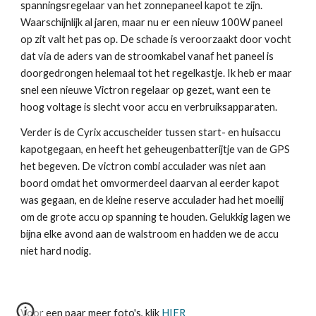
spanningsregelaar van het zonnepaneel kapot te zijn.
Waarschijnlijk al jaren, maar nu er een nieuw 100W paneel
op zit valt het pas op. De schade is veroorzaakt door vocht
dat via de aders van de stroomkabel vanaf het paneel is
doorgedrongen helemaal tot het regelkastje. Ik heb er maar
snel een nieuwe Victron regelaar op gezet, want een te
hoog voltage is slecht voor accu en verbruiksapparaten.
Verder is de Cyrix accuscheider tussen start- en huisaccu
kapotgegaan, en heeft het geheugenbatterijtje van de GPS
het begeven. De victron combi acculader was niet aan
boord omdat het omvormerdeel daarvan al eerder kapot
was gegaan, en de kleine reserve acculader had het moeilij
om de grote accu op spanning te houden. Gelukkig lagen we
bijna elke avond aan de walstroom en hadden we de accu
niet hard nodig.
Voor een paar meer foto's, klik
HIER