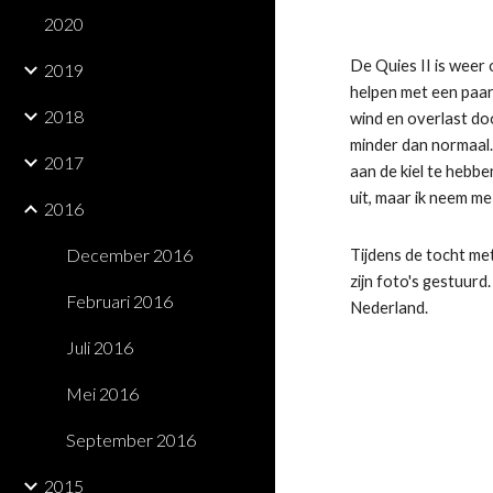
2020
De Quies II is weer
2019
helpen met een paar
2018
wind en overlast do
minder dan normaal.
2017
aan de kiel te hebbe
uit, maar ik neem 
2016
December 2016
Tijdens de tocht met
zijn foto's gestuurd
Februari 2016
Nederland.
Juli 2016
Mei 2016
September 2016
2015