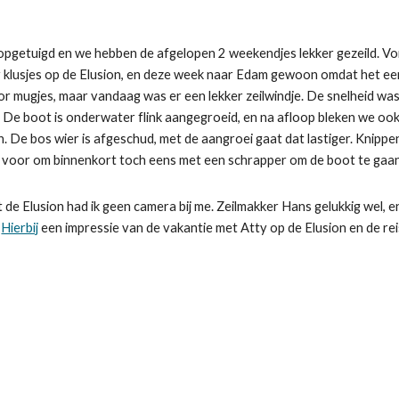
 opgetuigd en we hebben de afgelopen 2 weekendjes lekker gezeild. V
 klusjes op de Elusion, en deze week naar Edam gewoon omdat het een
or mugjes, maar vandaag was er een lekker zeilwindje. De snelheid w
 De boot is onderwater flink aangegroeid, en na afloop bleken we ook
n. De bos wier is afgeschud, met de aangroei gaat dat lastiger. Knipp
me voor om binnenkort toch eens met een schrapper om de boot te g
 de Elusion had ik geen camera bij me. Zeilmakker Hans gelukkig wel, en
.
Hierbij
een impressie van de vakantie met Atty op de Elusion en de re