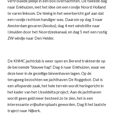
vertrouwde plekje in een box overnachtten. De tweede dag
naar Enkhuizen, met het idee om een rondje Noord Holland
te varen linksom. De timing in het weerbericht gaf aan dat
een rondje rechtom handiger was. Daarom op dag 3 naar
Amsterdam gevaren (Aeolus), dag 4 met windstilte naar
IJmuiden door het Noordzeekanaal, en dag 5 met een rustig
ZW windje naar Den Helder.
De KNMC jachtclub is weer open en Berend trakteerde op
de beroemde "blauwe hap". Dag 6 naar Enkhuizen, waar we
deze keer in de gezellige binnenhaven lagen. Op de
terugweg bezochten we jachthaven De Roggebot. Dat is
een aflopende zaak, het hele terrein wordt heringericht in
het kader van het IJsseldelta project. Aan de jachthaven
wordt geen geld meer besteed zo te zien, het is een
interessante vrijbuitersplaats geworden. Dag 8 het laatste
traject naar Nijkerk.