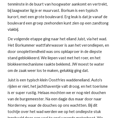
tenminste in de buurt van hoogwater aankomt en vertrekt,
bij laagwater lig je er muurvast. Borkum is een typisch
kurort, met een grote boulevard. Erg leuk is dat je vanaf de
boulevard een groep zeehonden kunt zien op een zandtong
vlakbij.
De volgende etappe ging naar het eiland Juist, via het wad.
Het Borkummer wattfahrwasser is aan het verondiepen, en
door onoplettendheid was ons opklaproer in de diepste
stand geblokkeerd. We liepen vast met het roer, en het
blokkeermechanisme raakte beklemd. JW moest te water
om de zaak weer los te maken, gelukkig ging dat.
Juist is een typisch klein Oostfries waddeneiland. Auto's
rijden er niet, het jachthaventje valt droog, en het toerisme
is er super rustig. Helaas mochten we er nog niet douchen
van de burgemeester. Na een dagje dus maar door naar
Norderney, waar de douches op ons wachtten. Bij dit
tochtje over het wad werden we op het ondiepste stuk
ingehaald door een veel te snel varende motorboot. We