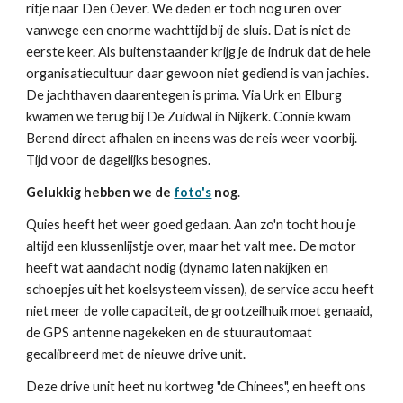
ritje naar Den Oever. We deden er toch nog uren over
vanwege een enorme wachttijd bij de sluis. Dat is niet de
eerste keer. Als buitenstaander krijg je de indruk dat de hele
organisatiecultuur daar gewoon niet gediend is van jachies.
De jachthaven daarentegen is prima. Via Urk en Elburg
kwamen we terug bij De Zuidwal in Nijkerk. Connie kwam
Berend direct afhalen en ineens was de reis weer voorbij.
Tijd voor de dagelijks besognes.
Gelukkig hebben we de
foto's
nog
.
Quies heeft het weer goed gedaan. Aan zo'n tocht hou je
altijd een klussenlijstje over, maar het valt mee. De motor
heeft wat aandacht nodig (dynamo laten nakijken en
schoepjes uit het koelsysteem vissen), de service accu heeft
niet meer de volle capaciteit, de grootzeilhuik moet genaaid,
de GPS antenne nagekeken en de stuurautomaat
gecalibreerd met de nieuwe drive unit.
Deze drive unit heet nu kortweg "de Chinees", en heeft ons