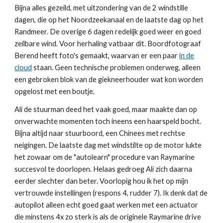
Bijna alles gezeild, met uitzondering van de 2 windstille
dagen, die op het Noordzeekanaal en de laatste dag op het
Randmeer. De overige 6 dagen redelijk goed weer en goed
zeilbare wind. Voor herhaling vatbaar dit. Boordfotograaf
Berend heeft foto's gemaakt, waarvan er een paar
in de
cloud
staan. Geen technische problemen onderweg, alleen
een gebroken blok van de giekneerhouder wat kon worden
opgelost met een boutje.
Ali de stuurman deed het vaak goed, maar maakte dan op
onverwachte momenten toch ineens een haarspeld bocht.
Bijna altijd naar stuurboord, een Chinees met rechtse
neigingen. De laatste dag met windstilte op de motor lukte
het zowaar om de "autolearn" procedure van Raymarine
succesvol te doorlopen. Helaas gedroeg Ali zich daarna
eerder slechter dan beter. Voorlopig hou ik het op mijn
vertrouwde instellingen (respons 4, rudder 7). Ik denk dat de
autopilot alleen echt goed gaat werken met een actuator
die minstens 4x zo sterk is als de originele Raymarine drive